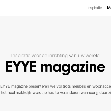
Inspiratie
M
Inspiratie voor de inrichting van uw wereld
Bestel stalen
EYYE magazine
 EYYE magazine presenteren we vol trots meubels en woonacce
et heel makkelijk wordt je huis te veranderen wanneer jij daar zi