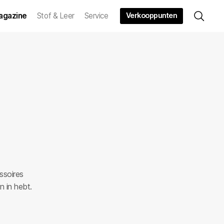
Verkooppunten
agazine
Stof & Leer
Service
ssoires
n in hebt.