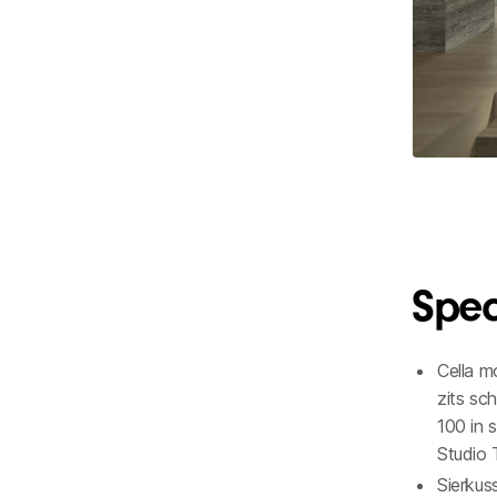
Speci
Cella m
zits sc
100 in
Studio 
Sierkus