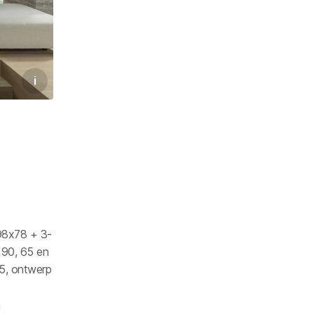
i
 98x78 + 3-
 90, 65 en
5, ontwerp
i