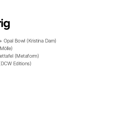
ig
+ Opal Bowl (Kristina Dam)
 Mölle)
zettafel (Metaform)
(DCW Editions)