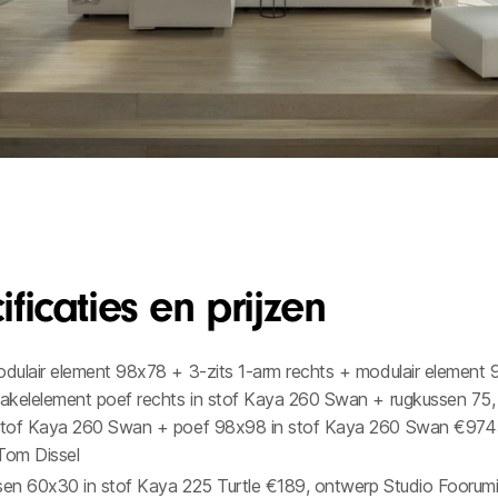
ficaties en prijzen
odulair element 98x78 + 3-zits 1-arm rechts + modulair element
hakelelement poef rechts in stof Kaya 260 Swan + rugkussen 75,
 stof Kaya 260 Swan + poef 98x98 in stof Kaya 260 Swan €974
Tom Dissel
sen 60x30 in stof Kaya 225 Turtle €189, ontwerp Studio Foorum