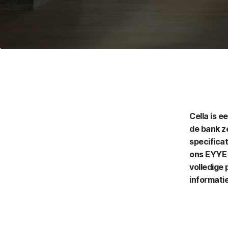
Cella is e
de bank ze
specificat
ons EYYE 
volledige 
informatie