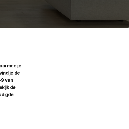
waarmee je
vind je de
8-9 van
ekijk de
nodigde