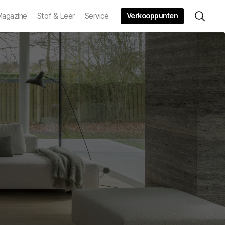
Verkooppunten
agazine
Stof & Leer
Service
a