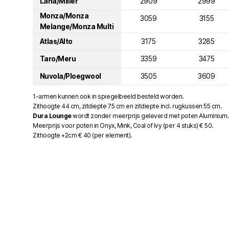
Lana/Miller
2909
2999
Monza/Monza
3059
3155
Melange/Monza Multi
Atlas/Alto
3175
3285
Taro/Meru
3359
3475
Nuvola/Ploegwool
3505
3609
1-armen kunnen ook in spiegelbeeld besteld worden.
Zithoogte 44 cm, zitdiepte 75 cm en zitdiepte incl. rugkussen 55 cm.
Dura Lounge
wordt zonder meerprijs geleverd met poten Aluminium
Meerprijs voor poten in Onyx, Mink, Coal of Ivy (per 4 stuks) € 50.
Zithoogte +2cm € 40 (per element).