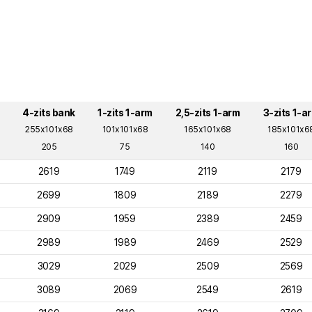
Bestel stalen
4-zits bank
1-zits 1-arm
2,5-zits 1-arm
3-zits 1-a
255x101x68
101x101x68
165x101x68
185x101x6
205
75
140
160
2619
1749
2119
2179
2699
1809
2189
2279
2909
1959
2389
2459
2989
1989
2469
2529
3029
2029
2509
2569
3089
2069
2549
2619