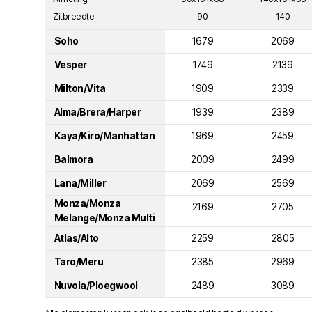
Zitbreedte
90
140
Soho
1679
2069
Vesper
1749
2139
Milton/Vita
1909
2339
Alma/Brera/Harper
1939
2389
Kaya/Kiro/Manhattan
1969
2459
Balmora
2009
2499
Lana/Miller
2069
2569
Monza/Monza
2169
2705
Melange/Monza Multi
Atlas/Alto
2259
2805
Taro/Meru
2385
2969
Nuvola/Ploegwool
2489
3089