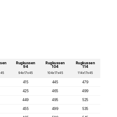
ssen
Rugkussen
Rugkussen
Rugkussen
94
104
114
x45
94x17x45
104x17x45
114x17x45
415
445
479
425
465
499
449
495
525
455
499
535