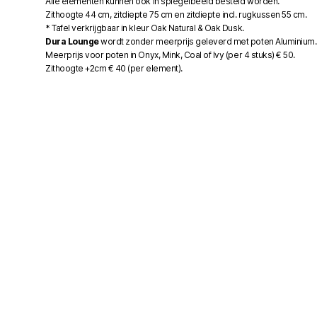
Alle elementen kunnen ook in spiegelbeeld besteld worden.
Zithoogte 44 cm, zitdiepte 75 cm en zitdiepte incl. rugkussen 55 cm.
* Tafel verkrijgbaar in kleur Oak Natural & Oak Dusk.
Dura Lounge
wordt zonder meerprijs geleverd met poten Aluminium
Meerprijs voor poten in Onyx, Mink, Coal of Ivy (per 4 stuks) € 50.
Zithoogte +2cm € 40 (per element).