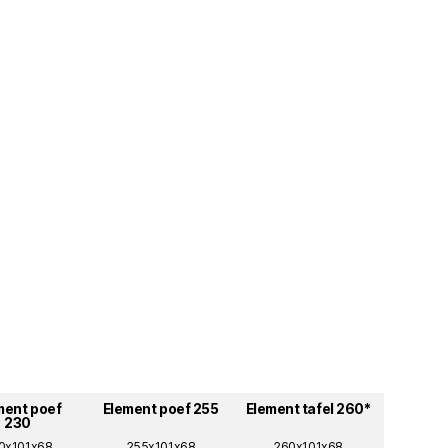
ment poef
Element poef 255
Element tafel 260*
230
0x101x68
255x101x68
260x101x68