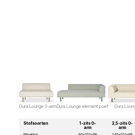
Dura Lounge 0-arm
Dura Lounge element poef
Dura Loung
Stofsoorten
1-zits 0-
2,5-zits 0-
arm
arm
Afmeting
90x101x68
140x101x68