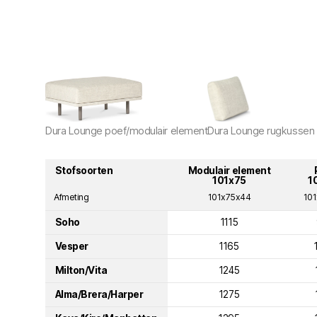
Dura Lounge poef/modulair element
Dura Lounge rugkussen
Stofsoorten
Modulair element
101x75
1
Afmeting
101x75x44
10
Soho
1115
Vesper
1165
Milton/Vita
1245
Alma/Brera/Harper
1275