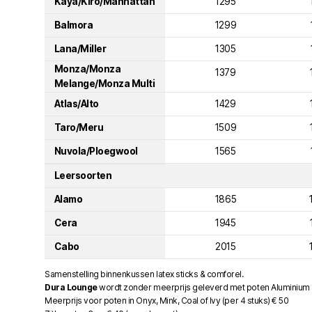
Kaya/Kiro/Manhattan
1295
Balmora
1299
Lana/Miller
1305
Monza/Monza
1379
Melange/Monza Multi
Atlas/Alto
1429
Taro/Meru
1509
Nuvola/Ploegwool
1565
Leersoorten
Alamo
1865
Cera
1945
Cabo
2015
Samenstelling binnenkussen latex sticks & comforel.
Dura Lounge
wordt zonder meerprijs geleverd met poten Aluminium
Meerprijs voor poten in Onyx, Mink, Coal of Ivy (per 4 stuks) € 50