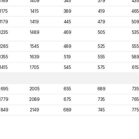
1169
1409
345
379
435
1175
1415
389
419
465
1179
1419
445
479
50
1235
1489
469
505
535
1285
1545
489
525
555
1355
1639
519
555
58
1415
1705
545
575
615
1695
2005
655
689
735
1779
2089
675
735
765
1849
2149
689
745
775