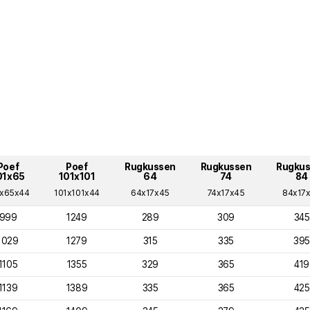
Poef
Poef
Rugkussen
Rugkussen
Rugku
01x65
101x101
64
74
84
1x65x44
101x101x44
64x17x45
74x17x45
84x17
999
1249
289
309
345
1029
1279
315
335
395
1105
1355
329
365
419
1139
1389
335
365
425