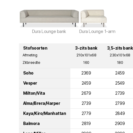
Favorieten
Dura Lounge bank
Dura Lounge 1-arm
Stofsoorten
3-zits bank
3,5-zits bank
Afmeting
210x101x68
230x101x68
Zitbreedte
160
180
Soho
2369
2459
Vesper
2459
2549
Milton/Vita
2679
2739
Alma/Brera/Harper
2739
2799
Kaya/Kiro/Manhattan
2779
2849
Balmora
2819
2909