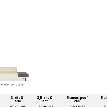
e element tafel
3-zits 0-
3,5-zits 0-
Element poef
Ele
arm
arm
205
160x101x68
180x101x68
205x101x68
23